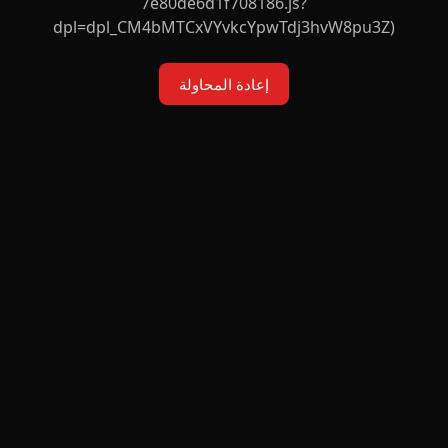
7e80de6d1f708186.js?
dpl=dpl_CM4bMTCxVYvkcYpwTdj3hvW8pu3Z)
إعادة المحاولة