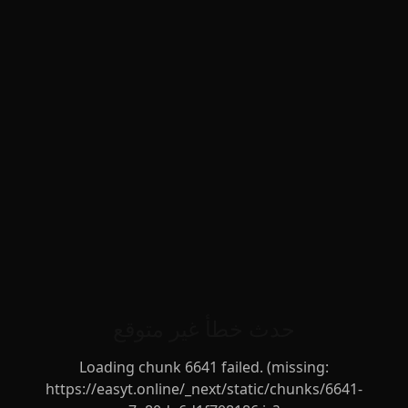
حدث خطأ غير متوقع
Loading chunk 6641 failed. (missing:
https://easyt.online/_next/static/chunks/6641-