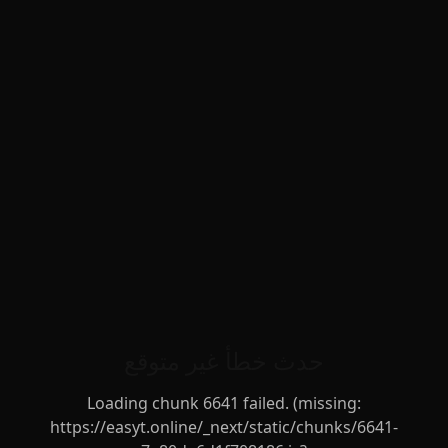
حدث خطأ غير متوقع
Loading chunk 6641 failed. (missing:
https://easyt.online/_next/static/chunks/6641-