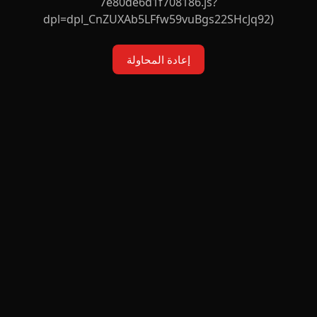
7e80de6d1f708186.js?
dpl=dpl_CnZUXAb5LFfw59vuBgs22SHcJq92)
إعادة المحاولة