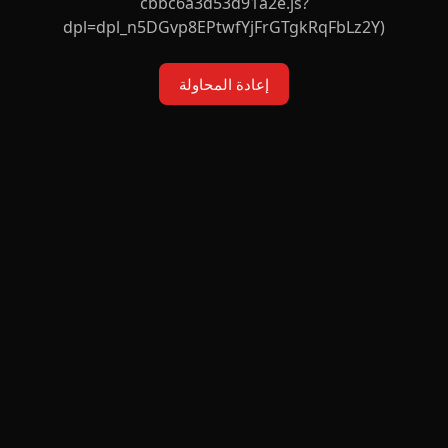
cbbc6a3d53d91a2e.js?
dpl=dpl_n5DGvp8EPtwfYjFrGTgkRqFbLz2Y)
إعادة المحاولة