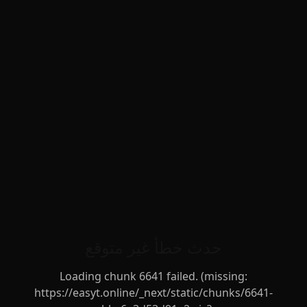
حدث خطأ غير متوقع
Loading chunk 6641 failed. (missing:
https://easyt.online/_next/static/chunks/6641-