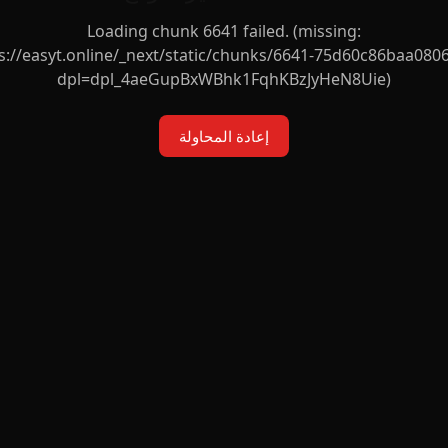
Loading chunk 6641 failed. (missing:
s://easyt.online/_next/static/chunks/6641-75d60c86baa0806
dpl=dpl_4aeGupBxWBhk1FqhKBzJyHeN8Uie)
إعادة المحاولة