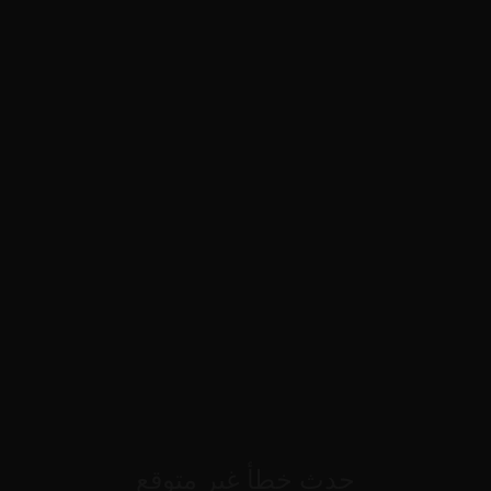
حدث خطأ غير متوقع