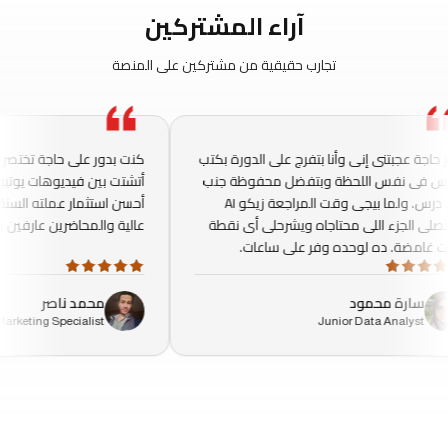
آراء المشتركين
تجارب حقيقية من مشتركين على المنصة
 حاجة عجبتنى إنى وأنا بتفرج على الدورة بكتب
كنت بدور على حاجة تختصر 
س فى نفس اللحظة وبتفضل محفوظة جنب
أتشتت بين فيديوهات يوتيوب
كل درس. ولما بيجى وقت المراجعة زيكو AI
أحسن استثمار عملته السنة 
صلى الجزء اللى محتاجاه ويشرحلى أى نقطة
عالية والمحاضرين عارفين بيق
 غامضة. ده لوحده وفر على ساعات.
م
سارة محمود
محمد ناصر
Marketing Specialist
Junior Data Analyst