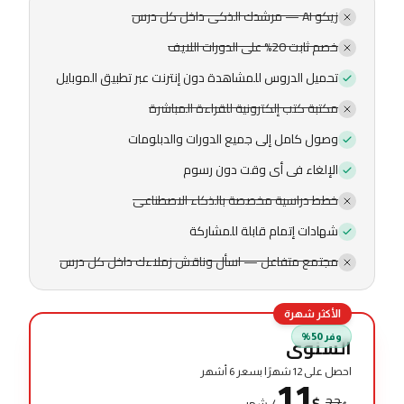
زيكو AI — مرشدك الذكى داخل كل درس
خصم ثابت 20% على الدورات اللايف
تحميل الدروس للمشاهدة دون إنترنت عبر تطبيق الموبايل
مكتبة كتب إلكترونية للقراءة المباشرة
وصول كامل إلى جميع الدورات والدبلومات
الإلغاء فى أى وقت دون رسوم
خطط دراسية مخصصة بالذكاء الاصطناعى
شهادات إتمام قابلة للمشاركة
مجتمع متفاعل — اسأل وناقش زملاءك داخل كل درس
الأكثر شهرة
وفر 50%
السنوى
احصل على 12 شهرًا بسعر 6 أشهر
11
$
22