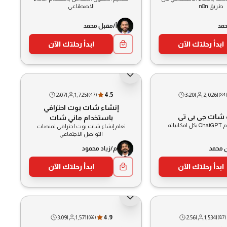
طريق n8n
الاصطناعي
حمد
أ/مقبل محمد
ابدأ رحلتك الآن
ابدأ رحلتك الآن
2:07
|
1,725
|
4.5
3:20
|
2,026
|
(
47
)
(
84
إنشاء شات بوت احترافي
 شات جى بى تى
باستخدام ماني شات
نياته
تعلم إنشاء شات بوت احترافي لمنصات
التواصل الاجتماعي
 محمد
م/زياد محمود
ابدأ رحلتك الآن
ابدأ رحلتك الآن
3:09
|
1,571
|
4.9
2:56
|
1,534
|
(
66
)
(
87
)