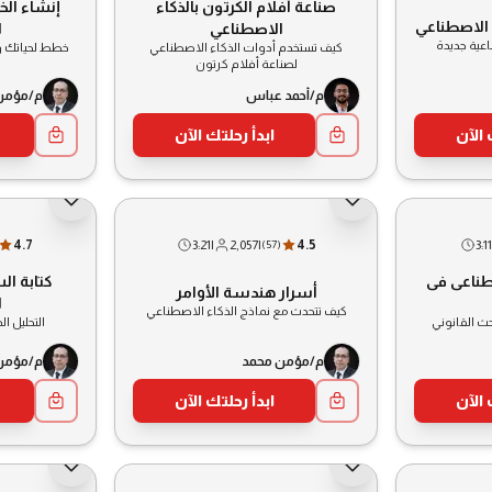
صناعة أفلام الكرتون بالذكاء
إنشاء الخر
ء الاصطناعي
الاصطناعي
ا
اعية جديدة
كيف تستخدم أدوات الذكاء الاصطناعي
خطط لحياتك و
لصناعة أفلام كرتون
م/أحمد عباس
م/مؤمن
 الآن
ابدأ رحلتك الآن
4.7
3:21
|
2,057
|
4.5
3:11
(
57
)
طناعى فى
كتابة الس
أسرار هندسة الأوامر
ا
كيف تتحدث مع نماذج الذكاء الاصطناعي
ث القانوني
التحليل ال
م/مؤمن محمد
م/مؤمن
 الآن
ابدأ رحلتك الآن