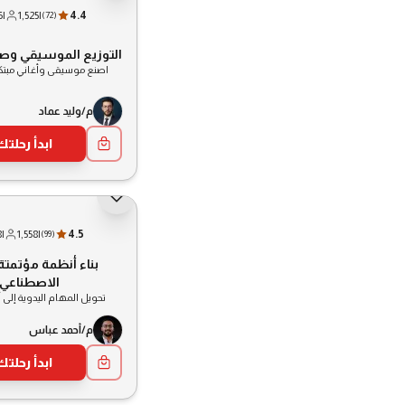
6
|
1,525
|
4.4
(
72
)
التوزيع الموسيقي وصنا
اصنع موسيقى وأغاني مبت
م/وليد عماد
ابدأ رحلتك
8
|
1,558
|
4.5
(
99
)
بناء أنظمة مؤتمتة 
الاصطناعي
تحويل المهام اليدوية إلى 
م/أحمد عباس
ابدأ رحلتك