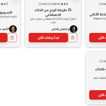
4.7
1:47
|
1,633
|
4.3
4:0
)
(
48
)
25 طريقة للربح من الذكاء
التسويق 
عة الأغاني
الاصطناعي
احترف استخدام 
كرة بسهولة
اجعل أدوات الذكاء الاصطناعي مصدر دخل
ثابت
م/كنعان الحلاج
أ/أحمد
 الآن
ابدأ رحلتك الآن
1:3
بالذكاء
أنظمة ذكية
 الآن