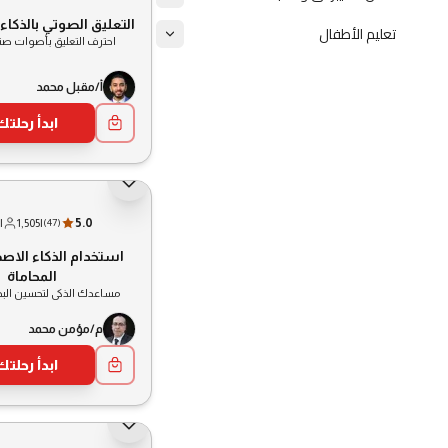
التعليق الصوتي بالذكا
تعليم الأطفال
احترف التعليق بأصوات صن
أ/مقبل محمد
ابدأ رحلتك
|
1,505
|
5.0
(
47
)
استخدام الذكاء الاص
المحاماة
مساعدك الذكى لتحسين البح
م/مؤمن محمد
ابدأ رحلتك