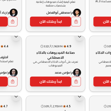
اعدة الـ AI
تعلم كيفية إنشاء فيديوهات إعلانية
بشخصيات مختلفة
م/مصطفى أبوالفضل
م/زياد أ
 الآن
ابدأ رحلتك الآن
4.4
3:32
|
1,963
|
4.9
3:0
)
(
86
)
ات الذكاء
صناعة الفيديوهات بالذكاء
احترف
الاصطناعي
تعلم استخدام ChatGPT بكل امكا
الاصطناعي
تعرف على أدوات الذكاء الاصطناعي في
صميم
الفيديوهات
م/مؤمن محمد
م/مؤمن
 الآن
ابدأ رحلتك الآن
4.7
3:01
|
2,115
|
4.5
2:1
(
63
)