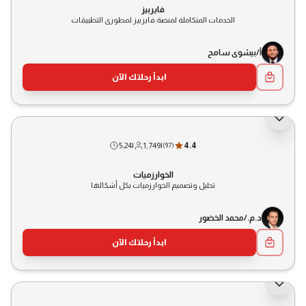
فايربيز
الخدمات المتكاملة لمنصة فايربيز لمطورى التطبيقات
أ/بيشوى سامح
ابدأ رحلتك الآن
5:24
|
1,749
|
4.4
(
97
)
الخوارزميات
تحليل وتصميم الخوارزميات بكل أشكالها
د.م./محمد الخضور
ابدأ رحلتك الآن