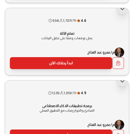
9:54
|
1,787
|
4.6
(
79
)
تعلم الآلة
عمل توقعات وفقًا على تحليل البيانات
م/عمرو عبد الفتاح
ابدأ رحلتك الآن
12:35
|
1,810
|
4.9
(
72
)
برمجة تطبيقات الذكاء الاصطناعي
المبادئ والخوارزميات مع التطبيق العملي
م/عمرو عبد الفتاح