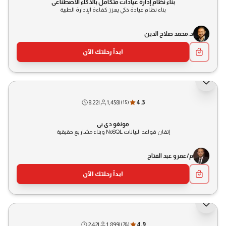
بناء نظام إدارة عيادات متكامل بالذكاء الاصطناعي
الاشتراك العام
بناء نظام عيادة ذكي يعزز كفاءة الإدارة الطبية
د.محمد صلاح الدين
ابدأ رحلتك الآن
8:22
|
1,458
|
4.3
(
15
)
مونغو دي بي
إتقان قواعد البيانات NoSQL وبناء مشاريع حقيقية
م/عمرو عبد الفتاح
ابدأ رحلتك الآن
2:42
|
1,899
|
4.9
(
78
)