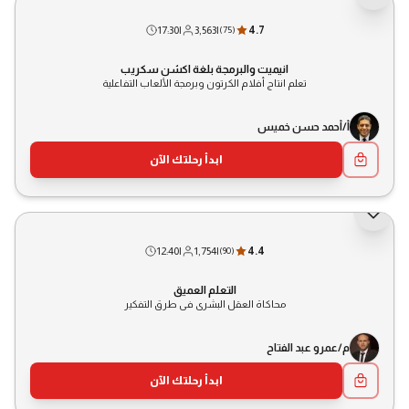
17:30
|
3,563
|
4.7
(
75
)
انيميت والبرمجة بلغة اكشن سكريب
تعلم انتاج أفلام الكرتون وبرمجة الألعاب التفاعلية
أ/أحمد حسن خميس
ابدأ رحلتك الآن
12:40
|
1,754
|
4.4
(
90
)
التعلم العميق
محاكاة العقل البشرى فى طرق التفكير
م/عمرو عبد الفتاح
ابدأ رحلتك الآن