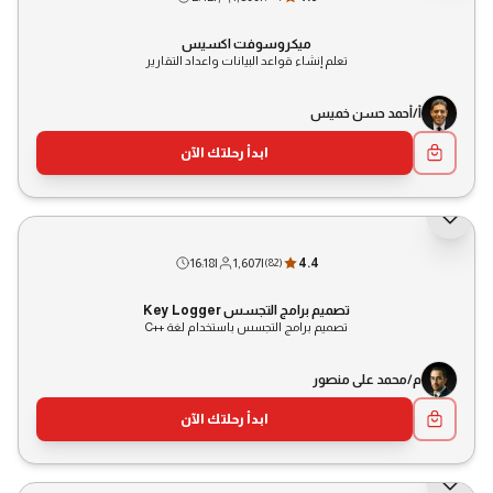
ميكروسوفت اكسيس
تعلم إنشاء قواعد البيانات واعداد التقارير
أ/أحمد حسن خميس
ابدأ رحلتك الآن
16:18
|
1,607
|
4.4
(
82
)
تصميم برامج التجسس Key Logger
تصميم برامج التجسس باستخدام لغة ++C
م/محمد على منصور
ابدأ رحلتك الآن