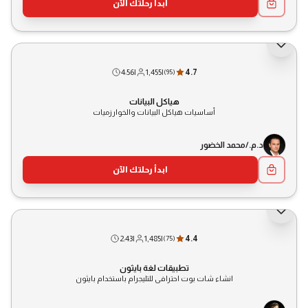
ابدأ رحلتك الآن
4:56
|
1,455
|
4.7
(
95
)
هياكل البيانات
أساسيات هياكل البيانات والخوارزميات
د.م./محمد الخضور
ابدأ رحلتك الآن
2:43
|
1,485
|
4.4
(
75
)
تطبيقات لغة بايثون
انشاء شات بوت احترافى للتليجرام باستخدام بايثون