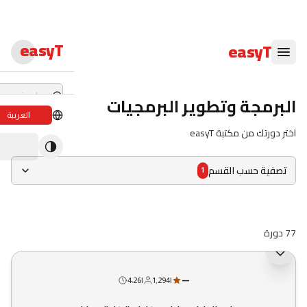
easyT
easyT
البرمجة وتطوير البرمجيات
العربية
اختر دورتك من مكتبة easyT
دورات لايف
ندوات لايف
تصفية حسب القسم
1
الدبلومات
الدورات
77 دورة
الكتب الإلكترون
جديد
—
|
1,294
|
4:26
المحاضرون