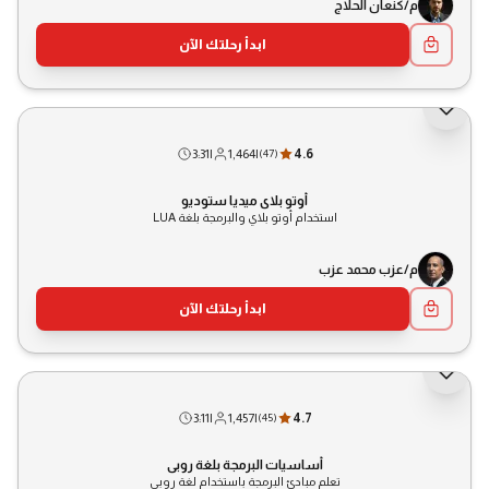
م/كنعان الحلاج
ابدأ رحلتك الآن
3:31
|
1,464
|
4.6
(
47
)
أوتو بلاي ميديا ستوديو
استخدام أوتو بلاي والبرمجة بلغة LUA
م/عزب محمد عزب
ابدأ رحلتك الآن
3:11
|
1,457
|
4.7
(
45
)
أساسيات البرمجة بلغة روبي
تعلم مبادئ البرمجة باستخدام لغة روبي