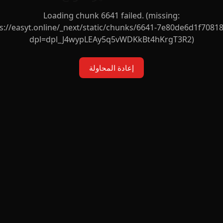
Loading chunk 6641 failed. (missing:
s://easyt.online/_next/static/chunks/6641-7e80de6d1f70818
dpl=dpl_J4wypLEAy5q5vWDKkBt4hKrgT3R2)
إعادة المحاولة