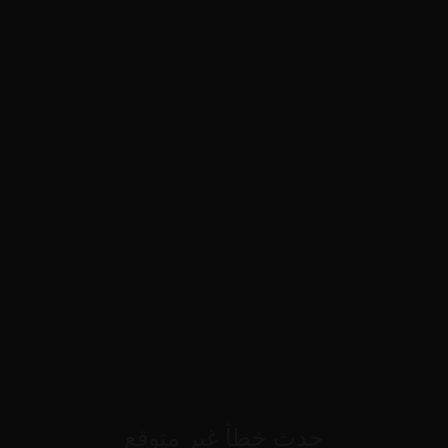
حدث خطأ غير متوقع