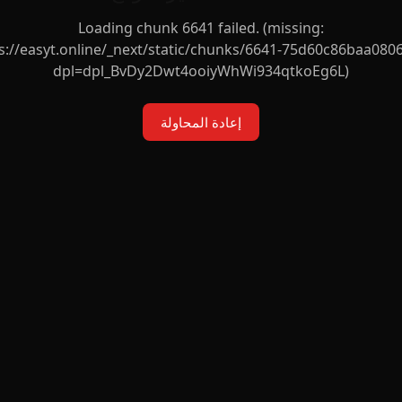
Loading chunk 6641 failed. (missing:
s://easyt.online/_next/static/chunks/6641-75d60c86baa0806
dpl=dpl_BvDy2Dwt4ooiyWhWi934qtkoEg6L)
إعادة المحاولة