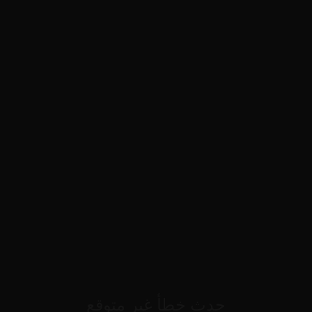
حدث خطأ غير متوقع