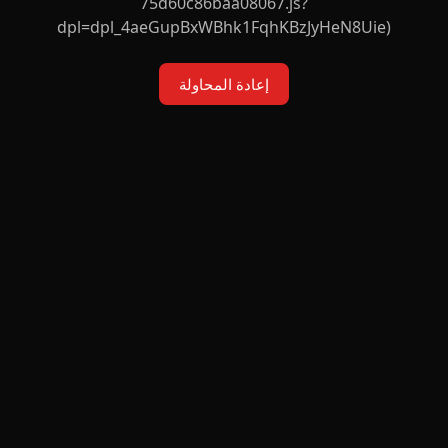
75d60c86baa08067.js?
dpl=dpl_4aeGupBxWBhk1FqhKBzJyHeN8Uie)
إعادة المحاولة