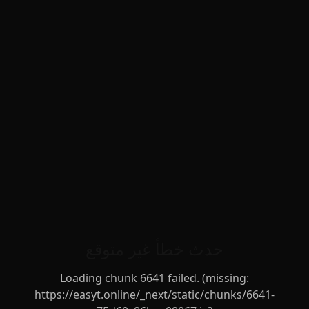
حدث خطأ غير متوقع
Loading chunk 6641 failed. (missing:
https://easyt.online/_next/static/chunks/6641-