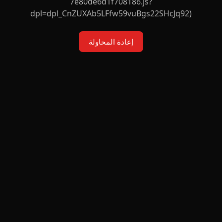
7e80de6d1f708186.js?
dpl=dpl_CnZUXAb5LFfw59vuBgs22SHcJq92)
إعادة المحاولة