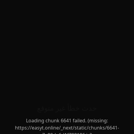
حدث خطأ غير متوقع
Loading chunk 6641 failed. (missing:
https://easyt.online/_next/static/chunks/6641-