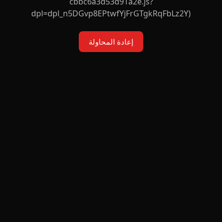
cbbc6a3d53d91a2e.js?
dpl=dpl_n5DGvp8EPtwfYjFrGTgkRqFbLz2Y)
إعادة المحاولة