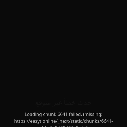
حدث خطأ غير متوقع
Loading chunk 6641 failed. (missing:
https://easyt.online/_next/static/chunks/6641-