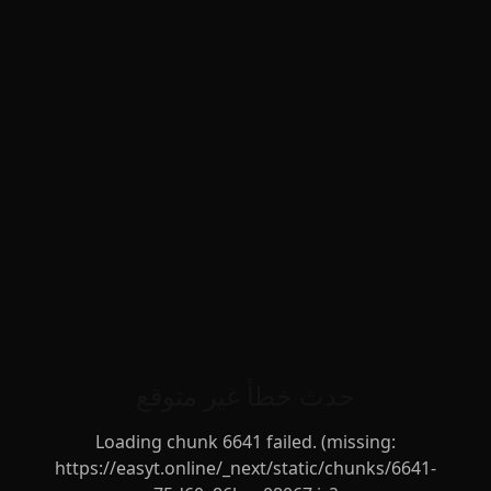
حدث خطأ غير متوقع
Loading chunk 6641 failed. (missing:
https://easyt.online/_next/static/chunks/6641-