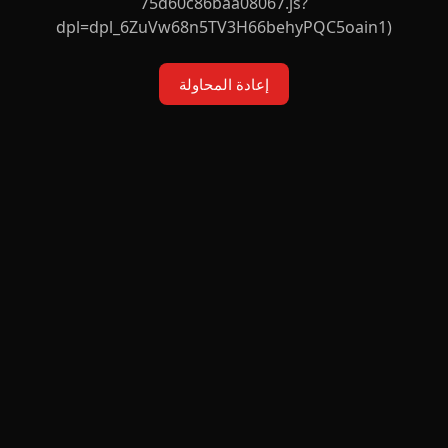
75d60c86baa08067.js?
dpl=dpl_6ZuVw68n5TV3H66behyPQC5oain1)
إعادة المحاولة