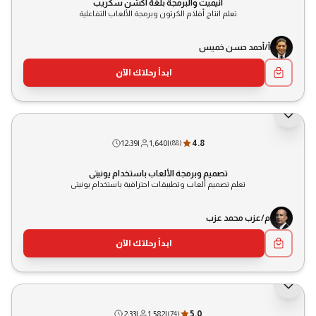
انيميت والبرمجة بلغة اكشن سكريب
الاشتراك العام
تعلم انتاج أفلام الكرتون وبرمجة الألعاب التفاعلية
أ/أحمد حسن خميس
ابدأ رحلتك الآن
12:39
|
1,640
|
4.8
(
88
)
تصميم وبرمجة الألعاب باستخدام يونيتى
تعلم تصميم ألعاب وتطبيقات احترافية باستخدام يونيتى
م/عزب محمد عزب
ابدأ رحلتك الآن
2:33
|
1,582
|
5.0
(
74
)