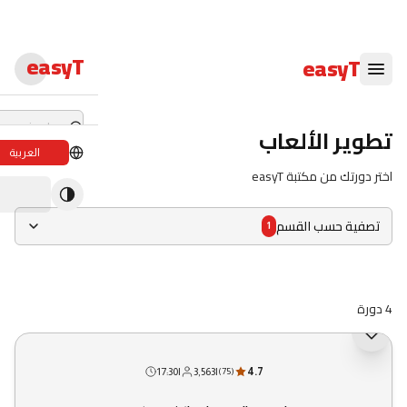
easyT
easyT
تطوير الألعاب
العربية
اختر دورتك من مكتبة easyT
دورات لايف
ندوات لايف
تصفية حسب القسم
1
الدبلومات
الدورات
4 دورة
الكتب الإلكترون
4.7
|
3,563
|
17:30
المحاضرون
(
75
)