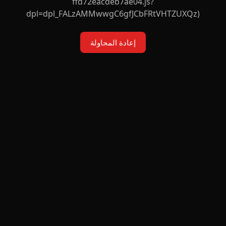
ffd72eacdeb7ae04.js?
dpl=dpl_FALzAMMwwgC6gfJCbFRtVHTZUXQz)
إعادة المحاولة