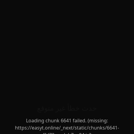
حدث خطأ غير متوقع
Loading chunk 6641 failed. (missing:
https://easyt.online/_next/static/chunks/6641-