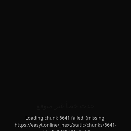
حدث خطأ غير متوقع
Loading chunk 6641 failed. (missing:
https://easyt.online/_next/static/chunks/6641-