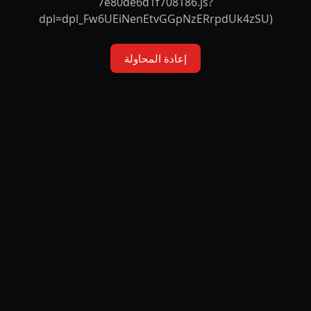
7e80de6d1f708186.js?
dpl=dpl_Fw6UEiNenEtvGGpNzERrpdUk4zSU)
إعادة المحاولة