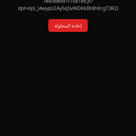
7e80de6d1f708186.js?
dpl=dpl_J4wypLEAy5q5vWDKkBt4hKrgT3R2)
إعادة المحاولة