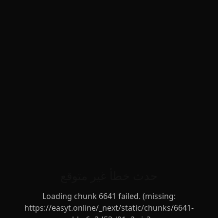
حدث خطأ غير متوقع
Loading chunk 6641 failed. (missing:
https://easyt.online/_next/static/chunks/6641-