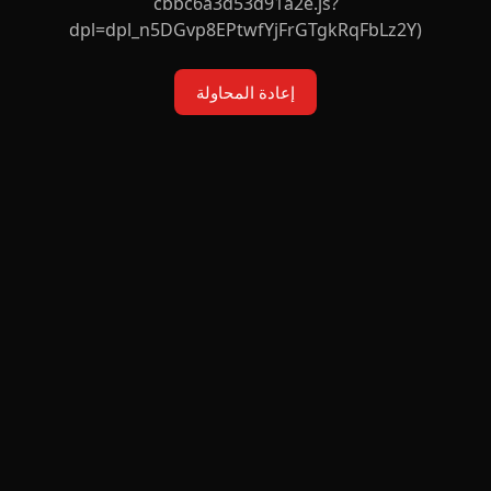
cbbc6a3d53d91a2e.js?
dpl=dpl_n5DGvp8EPtwfYjFrGTgkRqFbLz2Y)
إعادة المحاولة