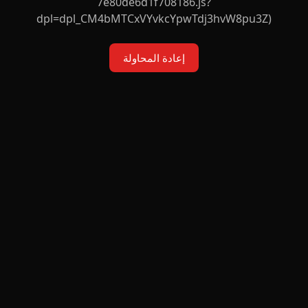
7e80de6d1f708186.js?
dpl=dpl_CM4bMTCxVYvkcYpwTdj3hvW8pu3Z)
إعادة المحاولة