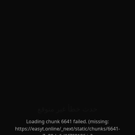
حدث خطأ غير متوقع
Loading chunk 6641 failed. (missing:
https://easyt.online/_next/static/chunks/6641-