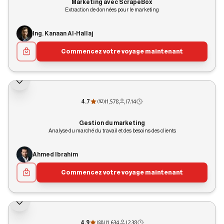
Marketing avec ScrapeBox
Extraction de données pour le marketing
Ing. Kanaan Al-Hallaj
Commencez votre voyage maintenant
4.7
|
1,578
|
7:14
(
92
)
Gestion du marketing
Analyse du marché du travail et des besoins des clients
Ahmed Ibrahim
Commencez votre voyage maintenant
4.9
|
1,634
|
2:38
(
88
)