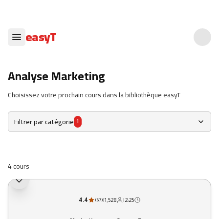
easyT
Analyse Marketing
Choisissez votre prochain cours dans la bibliothèque easyT
Filtrer par catégorie
1
4 cours
4.4
|
1,528
|
2:25
(
67
)