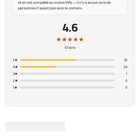
et en ont complété au moins 50% — il n'y a aucun avis de
personnes n'ayant pas suivi le contenu.
4.6
★★★★★
63 avis
5
★
38
4
★
24
3
★
1
2
★
0
1
★
0