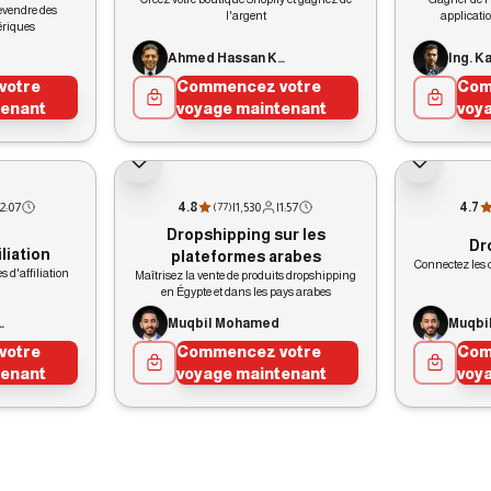
evendre des
l'argent
applicatio
riques
Ahmed Hassan Khamis
votre
Commencez votre
Com
tenant
voyage maintenant
voy
2:07
4.8
|
1,530
|
1:57
4.7
(
77
)
Dropshipping sur les
Dr
liation
plateformes arabes
Connectez les c
 d'affiliation
Maîtrisez la vente de produits dropshipping
en Égypte et dans les pays arabes
assan Khamis
Muqbil Mohamed
Muqbi
votre
Commencez votre
Com
tenant
voyage maintenant
voy