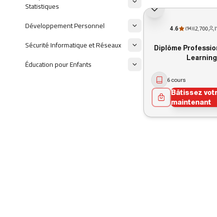
Statistiques
Développement Personnel
4.6
|
2,700
|
(
94
)
Sécurité Informatique et Réseaux
Diplôme Professio
Learning
Éducation pour Enfants
6 cours
Bâtissez vot
maintenant