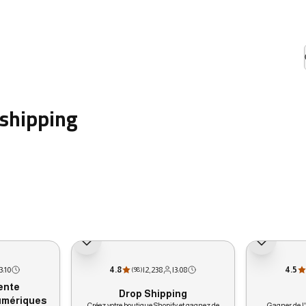
pshipping
3:10
4.8
|
2,238
|
3:08
4.5
(
98
)
Vente
Drop Shipping
umériques
Créez votre boutique Shopify et gagnez de
Gagner de l