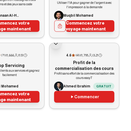
Utiliser l'IA pour gagner de l'argent avec
ns et des jeux sans code
l'impression à la demande
Ing. Kanaan Al-Hallaj
Muqbil Mohamed
mencez votre
Commencez votre
age maintenant
voyage maintenant
GRATUIT
|
1,666
|
1:51
4.6
|
1,795
|
3:21
(
71
)
(
68
)
Profit de la
op Servicing
commercialisation des cours
lients aux services et gagnez
Profit sans effort de la commercialisation des
facilement
cours easyT
l Mohamed
Ahmed Ibrahim
GRATUIT
mencez votre
Commencer
age maintenant