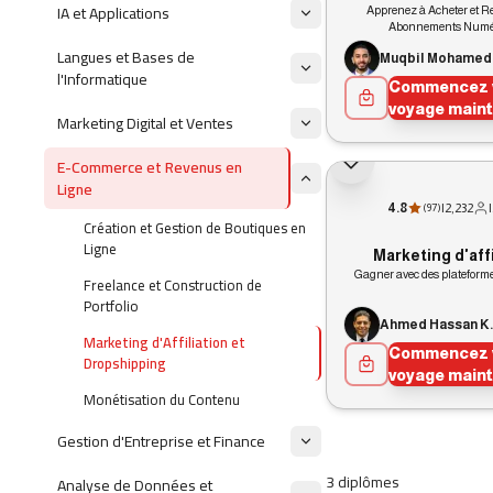
IA et Applications
Apprenez à Acheter et R
Abonnements Numé
Langues et Bases de
Muqbil Mohamed
l'Informatique
Commencez 
voyage main
Marketing Digital et Ventes
E-Commerce et Revenus en
Ligne
4.8
|
2,232
|
(
97
)
Création et Gestion de Boutiques en
Ligne
Marketing d'affi
Gagner avec des plateformes
Freelance et Construction de
Portfolio
Ahmed H
Marketing d'Affiliation et
Commencez 
Dropshipping
voyage main
Monétisation du Contenu
Gestion d'Entreprise et Finance
3 diplômes
Analyse de Données et