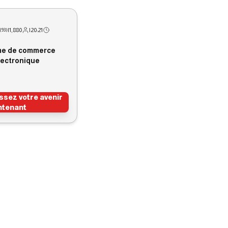
|
1,880
|
20:21
(
93
)
me de commerce
lectronique
ssez votre avenir
ntenant