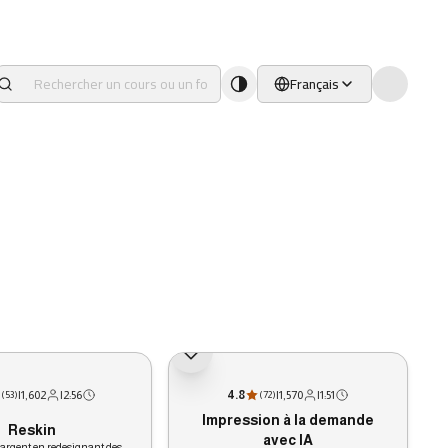
Français
|
1,602
|
2:56
4.8
|
1,570
|
1:51
(
53
)
(
72
)
Impression à la demande
Reskin
avec IA
'argent en redesignant des