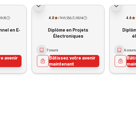
19:35
4.8
|
1,550
|
18:14
4.6
(
76
)
nnel en E-
Diplôme en Projets
Diplô
Électroniques
é
7 cours
6 cours
re avenir
Bâtissez votre avenir
Bâti
maintenant
mai