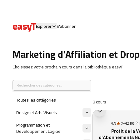
easyT
Explorer
S'abonner
Marketing d'Affiliation et Dro
Choisissez votre prochain cours dans la bibliothèque easyT
Toutes les catégories
8 cours
Design et Arts Visuels
Programmation et
4.9
|
2,195
|
(
34
)
Développement Logiciel
Profit de la 
d'Abonnements N