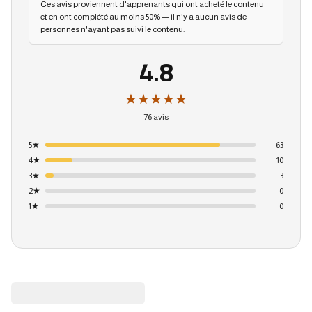
Ces avis proviennent d'apprenants qui ont acheté le contenu
et en ont complété au moins 50% — il n'y a aucun avis de
personnes n'ayant pas suivi le contenu.
4.8
★★★★★
76 avis
5
★
63
4
★
10
3
★
3
2
★
0
1
★
0