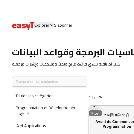
easyT
Explorer
S'abonner
يات البرمجة وقواعد البيانات
كتب احترافية بنسق قراءة مريح وبحث وملاحظات وإشارات مرجعية
Toutes les catégories
11
كتاب
Programmation et Développement
Logiciel
عربى
234
·
0
·
10
Avant de Commencer
IA et Applications
Programmation