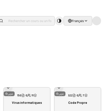
Français
عربى
عربى
150
·
0
·
11
322
·
0
·
7
Virus informatiques
Code Propre