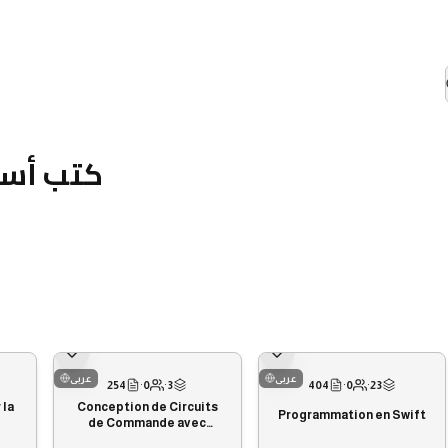
كتب أساس
عربى
عربى
254
·
0
·
3
404
·
0
·
23
 la
Conception de Circuits
Programmation en Swift
de Commande avec
Visual Basic