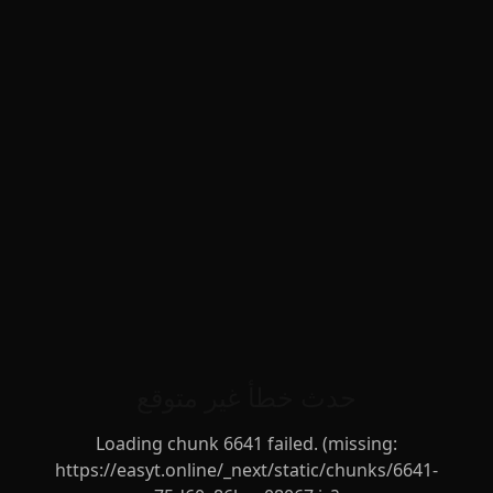
حدث خطأ غير متوقع
Loading chunk 6641 failed. (missing:
https://easyt.online/_next/static/chunks/6641-