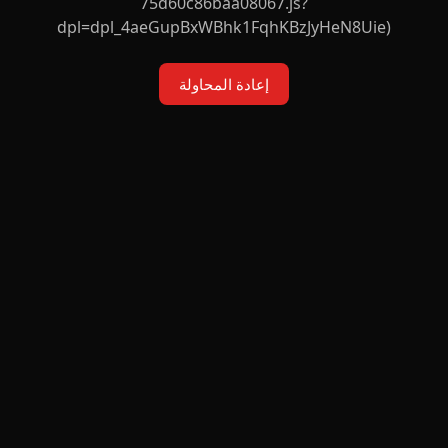
75d60c86baa08067.js?
dpl=dpl_4aeGupBxWBhk1FqhKBzJyHeN8Uie)
إعادة المحاولة