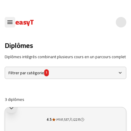
easyT
Diplômes
Diplômes intégrés combinant plusieurs cours en un parcours complet
Filtrer par catégorie
1
3 diplômes
4.5
|
1,537
|
22:15
(
45
)