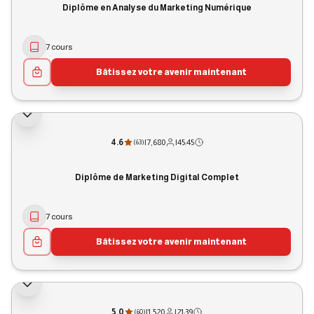
Diplôme en Analyse du Marketing Numérique
7 cours
Bâtissez votre avenir maintenant
4.6
|
7,680
|
45:45
(
63
)
Diplôme de Marketing Digital Complet
7 cours
Bâtissez votre avenir maintenant
5.0
|
1,520
|
21:39
(
60
)