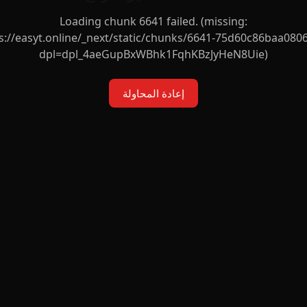
Loading chunk 6641 failed. (missing:
s://easyt.online/_next/static/chunks/6641-75d60c86baa0806
dpl=dpl_4aeGupBxWBhk1FqhKBzJyHeN8Uie)
إعادة المحاولة