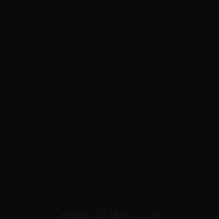
حدث خطأ غير متوقع