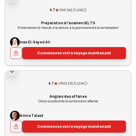
4.7
|
1,502
|
3:18
(
92
)
Préparation à l'examen IELTS
Entraînement à l'écoute, à la lecture, à la grammaire et à la conversation
Inas El-Sayed Ali
Commencez votre voyage maintenant
4.7
|
1,570
|
2:19
(
100
)
Anglais des affaires
Clé du succès et de la confiance en affaires
Amira Talaat
Commencez votre voyage maintenant