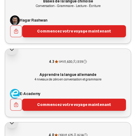
Bases de la langue chinoise
Conversation - Grammaire - Lecture - Écriture
Hagar Rashwan
Commencez votre voyage maintenant
4.3
|
1,680
|
3:59
(
64
)
Apprendre la langue allemande
4 niveaux de zéro en conversation et grammaire
E-Academy
Commencez votre voyage maintenant
4.8
|
1,635
|
6:14
(
100
)