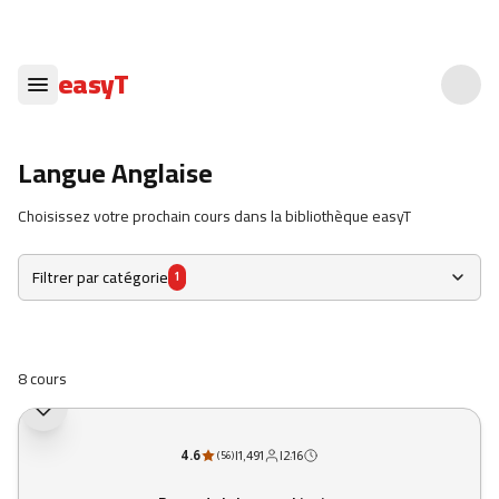
easyT
Langue Anglaise
Choisissez votre prochain cours dans la bibliothèque easyT
Filtrer par catégorie
1
8 cours
4.6
|
1,491
|
2:16
(
56
)