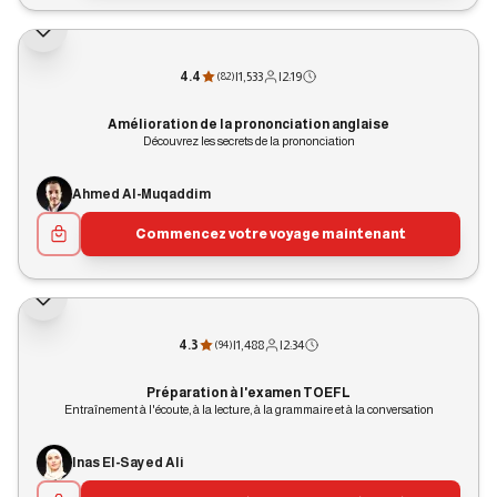
4.4
|
1,533
|
2:19
(
82
)
Amélioration de la prononciation anglaise
Découvrez les secrets de la prononciation
Ahmed Al-Muqaddim
Commencez votre voyage maintenant
4.3
|
1,488
|
2:34
(
94
)
Préparation à l'examen TOEFL
Entraînement à l'écoute, à la lecture, à la grammaire et à la conversation
Inas El-Sayed Ali