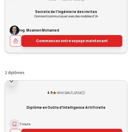
Secrets de l'ingénierie des invites
Comment communiquer avec des modèles d'IA
Ing. Moamen Mohamed
Commencez votre voyage maintenant
2 diplômes
4.9
|
1,504
|
21:53
(
68
)
Diplôme en Outils d'Intelligence Artificielle
7 cours