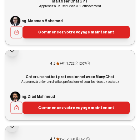
Maîtriser ChatGPT
Apprenez à utiliser ChatGPT efficacement
Ing. Moamen Mohamed
Commencez votre voyage maintenant
4.5
|
1,722
|
2:07
(
47
)
Créer un chatbot professionnel avec ManyChat
Apprenez à créer un chatbot professionnel pour les réseaux sociaux
Ing. Ziad Mahmoud
Commencez votre voyage maintenant
4.5
|
2,060
|
3:21
(
57
)