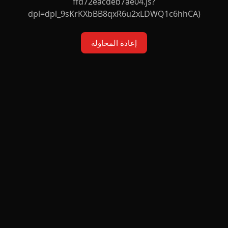
ffd72eacdeb7ae04.js?
dpl=dpl_9sKrKXbBB8qxR6u2xLDWQ1c6hhCA)
إعادة المحاولة