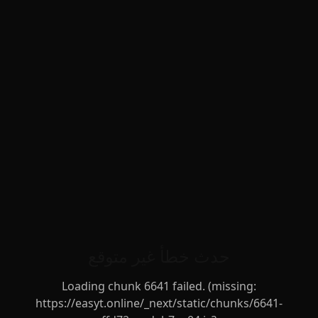
حدث خطأ غير متوقع
Loading chunk 6641 failed. (missing:
https://easyt.online/_next/static/chunks/6641-