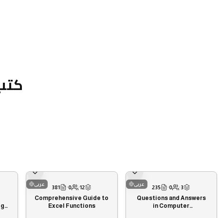
كتب
عربى
عربى
381
·
0
·
12
235
·
0
·
3
Comprehensive Guide to
Questions and Answers
ogy
Excel Functions
in Computer
F+
Maintenance