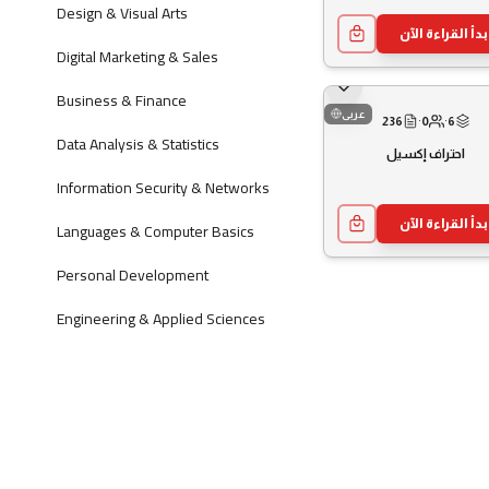
Design & Visual Arts
Certification
بدأ القراءة الآن
Digital Marketing & Sales
Business & Finance
عربى
236
·
0
·
6
Data Analysis & Statistics
احتراف إكسيل
Information Security & Networks
بدأ القراءة الآن
Languages & Computer Basics
Personal Development
Engineering & Applied Sciences