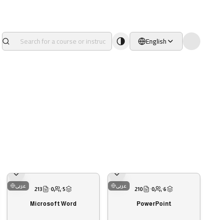
English
عربى
عربى
213
·
0
·
5
210
·
0
·
6
Microsoft Word
PowerPoint