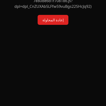
7e80de6d1f708186.js?
dpl=dpl_CnZUXAb5LFfw59vuBgs22SHcJq92)
إعادة المحاولة