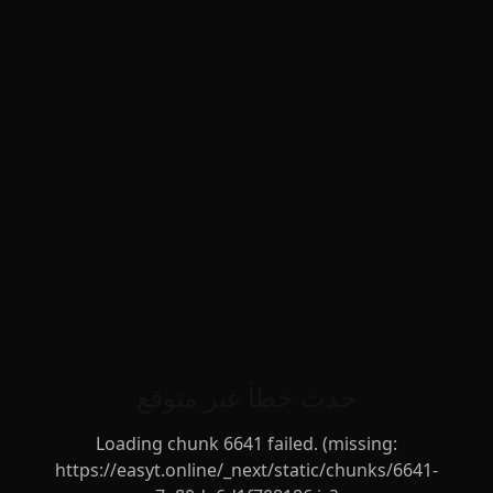
حدث خطأ غير متوقع
Loading chunk 6641 failed. (missing:
https://easyt.online/_next/static/chunks/6641-