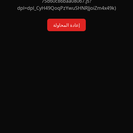
75d60c86baa08067.js?
dpl=dpl_CyH49QoqPzYwuSHNRJjoiZm4x49k)
إعادة المحاولة