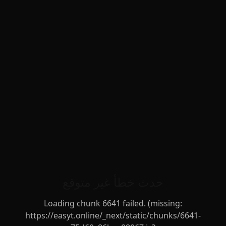
حدث خطأ غير متوقع
Loading chunk 6641 failed. (missing:
https://easyt.online/_next/static/chunks/6641-