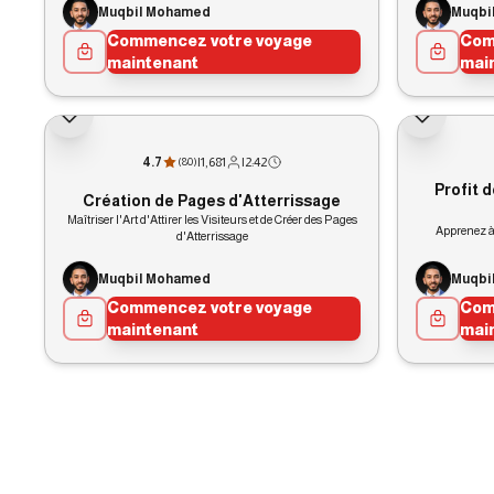
Muqbil Mohamed
Muqbi
Commencez votre voyage
Com
maintenant
mai
4.7
|
1,681
|
2:42
(
80
)
Profit 
Création de Pages d'Atterrissage
Maîtriser l'Art d'Attirer les Visiteurs et de Créer des Pages
Apprenez à
d'Atterrissage
Muqbil Mohamed
Muqbi
Commencez votre voyage
Com
maintenant
mai