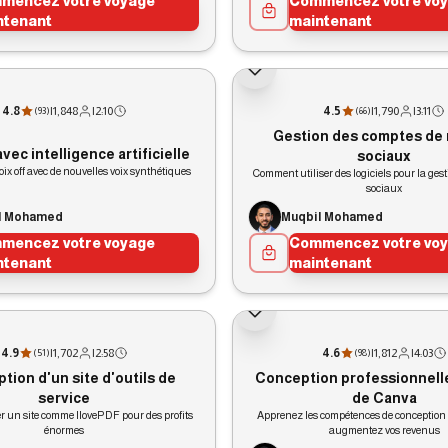
mencez votre voyage
Commencez votre vo
ntenant
maintenant
4.8
|
1,848
|
2:10
4.5
|
1,790
|
3:11
(
93
)
(
66
)
Gestion des comptes de
avec intelligence artificielle
sociaux
oix off avec de nouvelles voix synthétiques
Comment utiliser des logiciels pour la ges
sociaux
l Mohamed
Muqbil Mohamed
mencez votre voyage
Commencez votre vo
ntenant
maintenant
4.9
|
1,702
|
2:58
4.6
|
1,812
|
4:03
(
51
)
(
98
)
tion d'un site d'outils de
Conception professionnelle
service
de Canva
 un site comme IlovePDF pour des profits
Apprenez les compétences de conception 
énormes
augmentez vos revenus