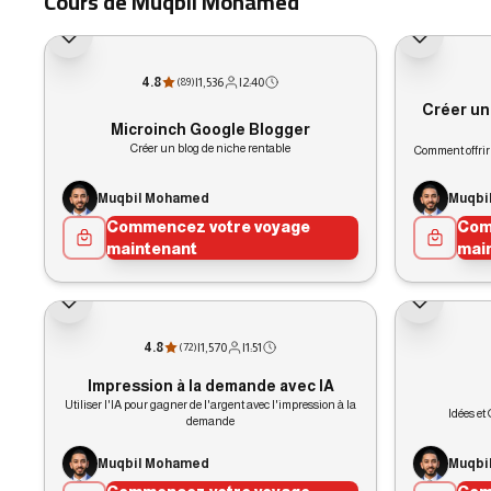
Cours de Muqbil Mohamed
4.8
|
1,536
|
2:40
(
89
)
Créer un
Microinch Google Blogger
Créer un blog de niche rentable
Comment offrir
Muqbil Mohamed
Muqbi
Commencez votre voyage
Com
maintenant
mai
4.8
|
1,570
|
1:51
(
72
)
Impression à la demande avec IA
Utiliser l'IA pour gagner de l'argent avec l'impression à la
Idées et
demande
Muqbil Mohamed
Muqbi