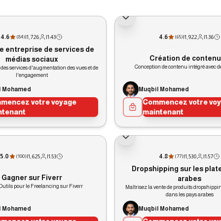
4.6
|
1,726
|
1:43
4.6
|
1,922
|
1:36
(
84
)
(
65
)
e entreprise de services de
Création de contenu
médias sociaux
Conception de contenu intégré avec de
 des services d'augmentation des vues et de
l'engagement
l Mohamed
Muqbil Mohamed
mencez votre voyage
Commencez votre vo
ntenant
maintenant
5.0
|
1,625
|
1:53
4.8
|
1,530
|
1:57
(
100
)
(
77
)
Dropshipping sur les pla
Gagner sur Fiverr
arabes
 Outils pour le Freelancing sur Fiverr
Maîtrisez la vente de produits dropshippi
dans les pays arabes
l Mohamed
Muqbil Mohamed