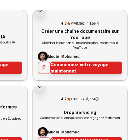
4.8
|
1,865
|
1:56
(
93
)
Créer une chaîne documentaire sur
 IA
YouTube
s outils IA
Maîtriser la création d'une chaîne documentaire sur
YouTube
Muqbil Mohamed
yage
Commencez votre voyage
maintenant
4.7
|
1,666
|
1:51
(
71
)
teformes
Drop Servicing
Connectez les clients aux services et gagnez facilement
ng en Égypte et
Muqbil Mohamed