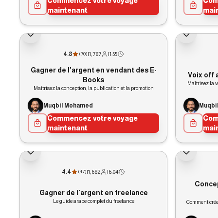
Commencez votre voyage
Com
maintenant
mai
4.8
|
1,767
|
1:55
(
70
)
Gagner de l'argent en vendant des E-
Voix off 
Books
Maîtrisez la v
Maîtrisez la conception, la publication et la promotion
Muqbil Mohamed
Muqbi
Commencez votre voyage
Com
maintenant
mai
4.4
|
1,682
|
6:04
(
47
)
Concep
Gagner de l'argent en freelance
Le guide arabe complet du freelance
Comment créer