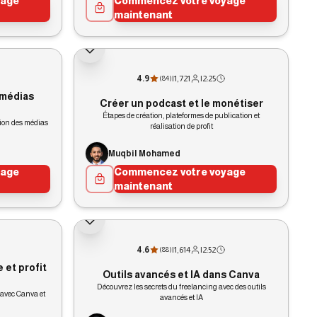
yage
Commencez votre voyage
maintenant
4.9
|
1,721
|
2:25
(
84
)
 médias
Créer un podcast et le monétiser
Étapes de création, plateformes de publication et
tion des médias
réalisation de profit
Muqbil Mohamed
yage
Commencez votre voyage
maintenant
4.6
|
1,614
|
2:52
(
88
)
 et profit
Outils avancés et IA dans Canva
Découvrez les secrets du freelancing avec des outils
avec Canva et
avancés et IA