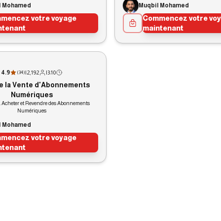
l Mohamed
Muqbil Mohamed
mencez votre voyage
Commencez votre vo
ntenant
maintenant
4.9
|
2,192
|
3:10
(
34
)
de la Vente d'Abonnements
Numériques
 Acheter et Revendre des Abonnements
Numériques
l Mohamed
mencez votre voyage
ntenant