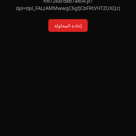
ffd72eacdeb7ae04.js?
dpl=dpl_FALzAMMwwgC6gfJCbFRtVHTZUXQz)
إعادة المحاولة