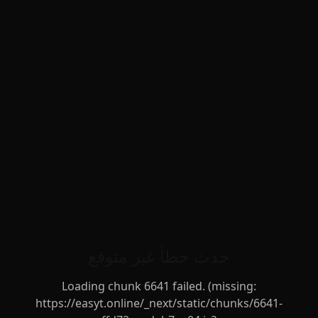
حدث خطأ غير متوقع
Loading chunk 6641 failed. (missing:
https://easyt.online/_next/static/chunks/6641-