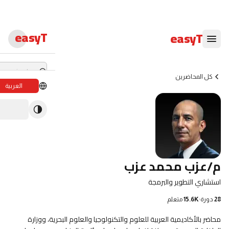
easyT
easyT
كل المحاضرين
العربية
دورات لايف
ندوات لايف
الدبلومات
م/عزب محمد عزب
الدورات
استشاري التطوير والبرمجة
الكتب الإلكترون
28
دورة
·
15.6K
متعلم
المحاضرون
محاضر بالأكاديمية العربية للعلوم والتكنولوجيا والعلوم البحرية، ووزارة