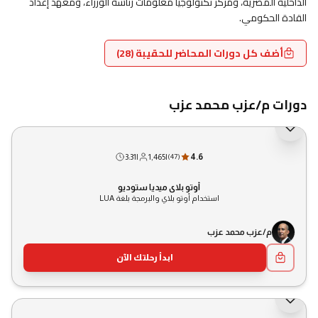
الداخلية المصرية، ومركز تكنولوجيا معلومات رئاسة الوزراء، ومعهد إعداد
الاشتراك العام
القادة الحكومي.
أضف كل دورات المحاضر للحقيبة (28)
دورات م/عزب محمد عزب
3:31
|
1,465
|
4.6
(
47
)
أوتو بلاي ميديا ستوديو
استخدام أوتو بلاي والبرمجة بلغة LUA
م/عزب محمد عزب
ابدأ رحلتك الآن