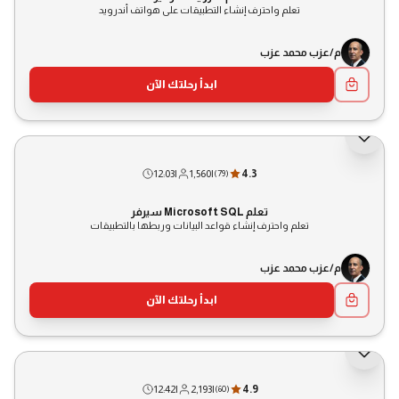
تعلم واحترف إنشاء التطبيقات على هواتف أندرويد
م/عزب محمد عزب
ابدأ رحلتك الآن
12:03
|
1,560
|
4.3
(
79
)
تعلم Microsoft SQL سيرفر
تعلم واحترف إنشاء قواعد البيانات وربطها بالتطبيقات
م/عزب محمد عزب
ابدأ رحلتك الآن
12:42
|
2,193
|
4.9
(
60
)