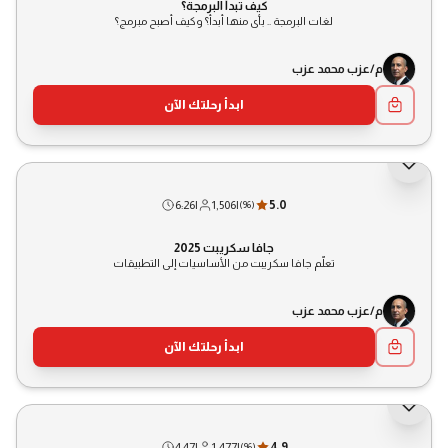
كيف تبدأ البرمجة؟
لغات البرمجة .. بأى منها أبدأ؟ وكيف أصبح مبرمج؟
م/عزب محمد عزب
ابدأ رحلتك الآن
6:26
|
1,506
|
5.0
(
96
)
جافا سكريبت 2025
تعلّم جافا سكريبت من الأساسيات إلى التطبيقات
م/عزب محمد عزب
ابدأ رحلتك الآن
4:47
|
1,477
|
4.9
(
96
)