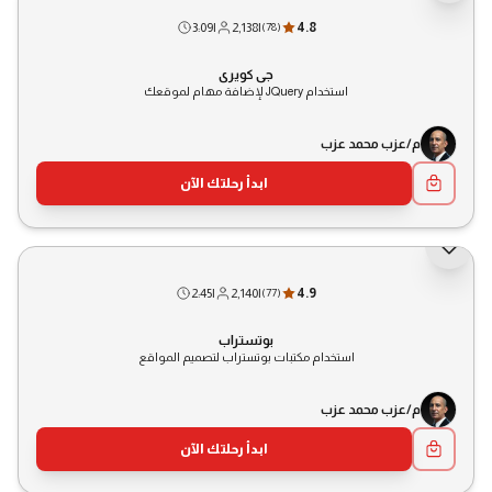
3:09
|
2,138
|
4.8
(
78
)
جي كويري
استخدام JQuery لإضافة مهام لموقعك
م/عزب محمد عزب
ابدأ رحلتك الآن
2:45
|
2,140
|
4.9
(
77
)
بوتستراب
استخدام مكتبات بوتستراب لتصميم المواقع
م/عزب محمد عزب
ابدأ رحلتك الآن