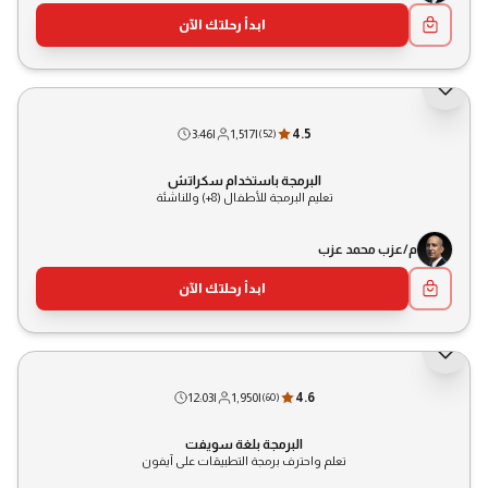
ابدأ رحلتك الآن
3:46
|
1,517
|
4.5
(
52
)
البرمجة باستخدام سكراتش
تعليم البرمجة للأطفال (8+) وللناشئة
م/عزب محمد عزب
ابدأ رحلتك الآن
12:03
|
1,950
|
4.6
(
60
)
البرمجة بلغة سويفت
تعلم واحترف برمجة التطبيقات على آيفون