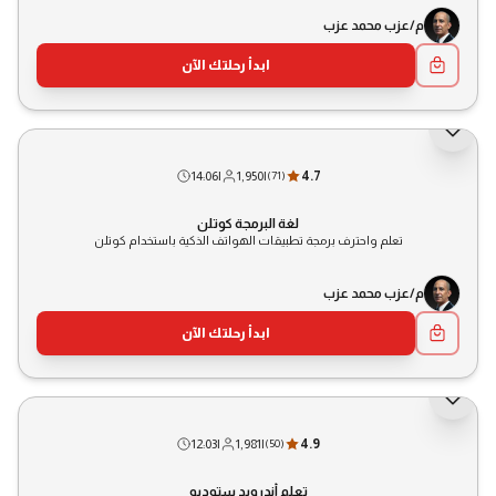
م/عزب محمد عزب
ابدأ رحلتك الآن
14:06
|
1,950
|
4.7
(
71
)
لغة البرمجة كوتلن
تعلم واحترف برمجة تطبيقات الهواتف الذكية باستخدام كوتلن
م/عزب محمد عزب
ابدأ رحلتك الآن
12:03
|
1,981
|
4.9
(
50
)
تعلم أندرويد ستوديو