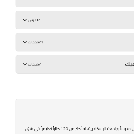
12 درس
11 ملحقات
فيك
1 ملحقات
عمل على إعداد مناهج علوم الحاسب بالعديد من الجامعات العربية وعمل مدرساً بجامعة الإسكندرية. له أكثر من 120 كتاباً تعليمياً في شتى