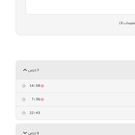
قييمات (
3
)
3 درس
14:58
7:36
22:43
6 درس