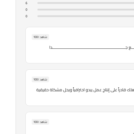
6
0
0
شاهد
٪
100
شاهد
٪
100
الدورة الجيدة في الموشن جرافيك لا تجعلك تحفظ الأدوات، بل تجعلك قادراً على إنتاج عمل يبدو احترافياً ويحل مشكلة حقيقية 
شاهد
٪
100