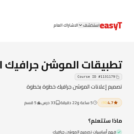
easyT
استكشف
الاشتراك العام
تطبيقات الموشن جرافيك ال
Course ID
#
1131179
تصميم إعلانات الموشن جرافيك خطوة بخطوة
4.7
5 ساعة و22 دقيقة
33 درس
5 قسم
(
98
)
ماذا ستتعلم؟
فهم أساسيات تصميم الموشن جرافيك