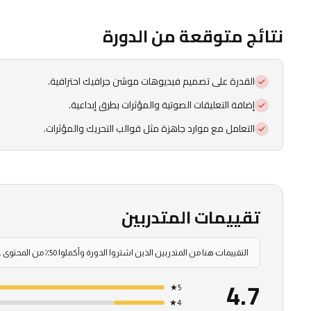
نتائج متوقعة من الدورة
القدرة على تصميم فيديوهات موشن جرافيك احترافية.
إضافة التعليقات الصوتية والمؤثرات بطرق إبداعية.
التعامل مع موارد جاهزة مثل قوالب التحريك والمؤثرات.
تقييمات المتدربين
التقييمات هنا من المتدربين الذين اشتروا الدورة وأكملوا 50٪ من المحتوى على الأقل — لا توجد تقييمات من شخص لم يطلع على المحتوى.
4.7
★
5
★
4