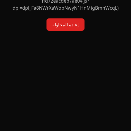
ffd72eacdeb7ae04.js?
dpl=dpl_Fa8NWrXaWobNwyN1HnMigBmnWcqL)
إعادة المحاولة