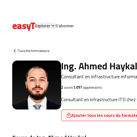
easyT
Explorer
S'abonner
Tous les formateurs
Ing. Ahmed Hayka
Consultant en infrastructure inform
2
cours
·
1,897
apprenants
Consultant en infrastructure ITO chez D
Ajouter tous les cours du formate