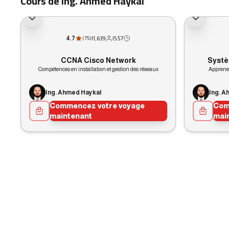
Cours de Ing. Ahmed Haykal
4.7
|
1,639
|
5:57
(
75
)
CCNA Cisco Network
Systè
Compétences en installation et gestion des réseaux
Apprenez
Ing. Ahmed Haykal
Ing. A
Commencez votre voyage
Com
maintenant
mai