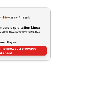
4.6
|
1,546
|
14:25
(
86
)
mes d'exploitation Linux
 et maîtrisez les compétences Linux
hmed Haykal
mencez votre voyage
ntenant