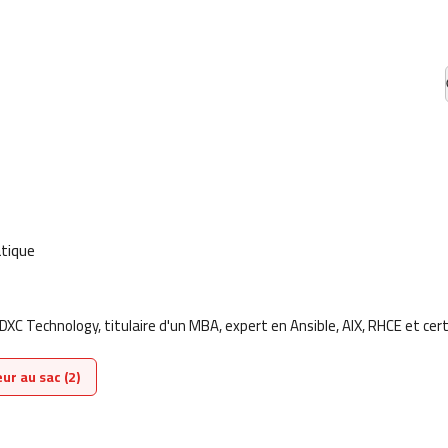
l
atique
XC Technology, titulaire d'un MBA, expert en Ansible, AIX, RHCE et certif
ur au sac (2)