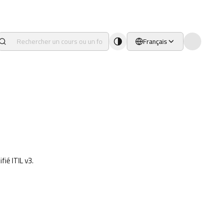
Français
ié ITIL v3.