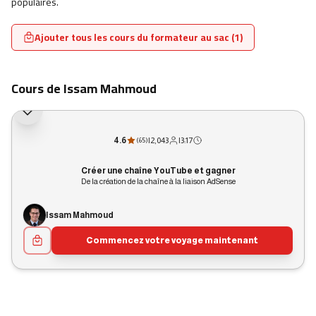
populaires.
Ajouter tous les cours du formateur au sac (1)
Cours de Issam Mahmoud
4.6
|
2,043
|
3:17
(
65
)
Créer une chaîne YouTube et gagner
De la création de la chaîne à la liaison AdSense
Issam Mahmoud
Commencez votre voyage maintenant