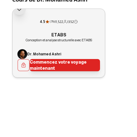
4.5
|
1,522
|
3:52
(
79
)
ETABS
Conception et analyse structurelle avec ETABS
Dr. Mohamed Ashri
Commencez votre voyage
maintenant