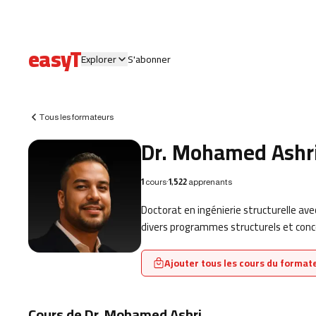
easyT
Explorer
S'abonner
Tous les formateurs
Dr. Mohamed Ashr
1
cours
·
1,522
apprenants
Doctorat en ingénierie structurelle a
divers programmes structurels et conc
Ajouter tous les cours du formate
Cours de Dr. Mohamed Ashri