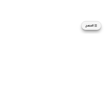
المنهج
تصفح
حسابى
كل الدورات
دوراتى
الدبلومات
مشترياتى
الاشتراك
قائمة الأمنيات
المحاضرون
الإعدادات
انضم إلينا
حمل التطبيق
easyT للشركات