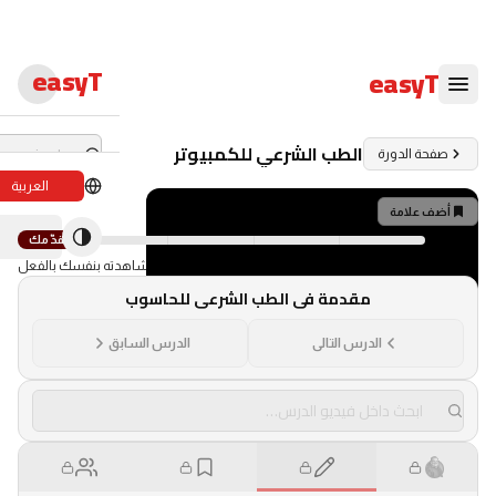
easyT
easyT
الطب الشرعي للكمبيوتر
صفحة الدورة
العربية
دورات لايف
أضف علامة
×
1
0
%
تقدّمك
ندوات لايف
نسبة تقدمك تمثل ما شاهدته بنفسك بالفعل
مقدمة في الطب الشرعي للحاسوب
الدبلومات
الدرس التالى
الدرس السابق
الدورات
الكتب الإلكترون
المحاضرون