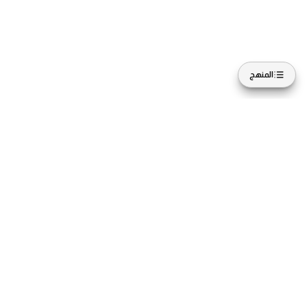
المنهج
تصفح
حسابى
كل الدورات
دوراتى
الدبلومات
مشترياتى
الاشتراك
قائمة الأمنيات
المحاضرون
الإعدادات
انضم إلينا
حمل التطبيق
انضم كمحاضر