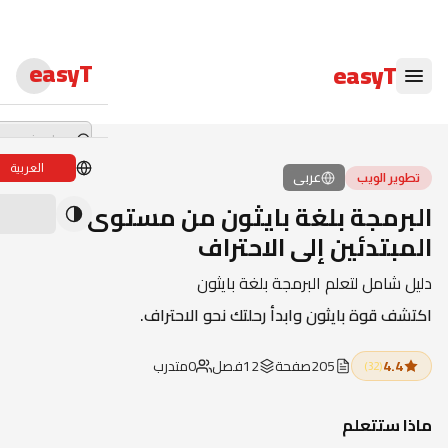
easyT
easyT
العربية
عربى
تطوير الويب
دورات لايف
البرمجة بلغة بايثون من مستوى
المبتدئين إلى الاحتراف
ندوات لايف
دليل شامل لتعلم البرمجة بلغة بايثون
الدبلومات
اكتشف قوة بايثون وابدأ رحلتك نحو الاحتراف.
الدورات
4.4
205
صفحة
12
فصل
0
متدرب
الكتب الإلكترون
(
32
)
المحاضرون
ماذا ستتعلم