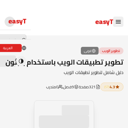
easyT
easyT
العربية
عربى
تطوير الويب
دورات لايف
تطوير تطبيقات الويب باستخدام بايثون
ندوات لايف
دليل شامل لتطوير تطبيقات الويب
الدبلومات
4.3
321
صفحة
9
فصل
0
متدرب
(
57
)
الدورات
الكتب الإلكترون
المحاضرون