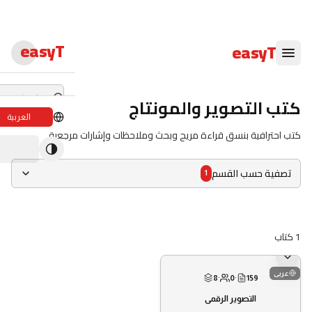
easyT
easyT
كتب التصوير والمونتاج
العربية
كتب احترافية بنسق قراءة مريح وبحث وملاحظات وإشارات مرجعية
دورات لايف
ندوات لايف
تصفية حسب القسم
1
الدبلومات
الدورات
1
كتاب
الكتب الإلكترون
عربى
8
·
0
·
159
المحاضرون
التصوير الرقمي