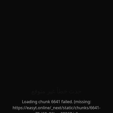
حدث خطأ غير متوقع
Loading chunk 6641 failed. (missing:
https://easyt.online/_next/static/chunks/6641-