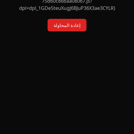
75d60c86baa08067.js?
dpl=dpl_1GDe5teuXugJ6BJuP36X3ae3CYLR)
إعادة المحاولة