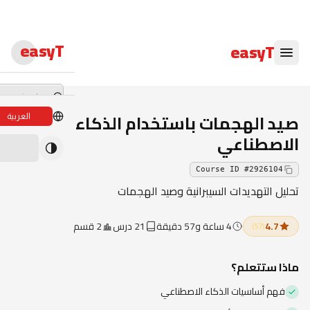
easyT
easyT
صيد الهجمات باستخدام الذكاء
العربية
دورات لايف
الاصطناعي
ندوات لايف
Course ID
#
2926104
تحليل التهديدات السيبرانية وصيد الهجمات
الدبلومات
4.7
4 ساعة و57 دقيقة
21 درس
2 قسم
الدورات
(
57
)
الكتب الإلكترون
ماذا ستتعلم؟
المحاضرون
فهم أساسيات الذكاء الاصطناعي