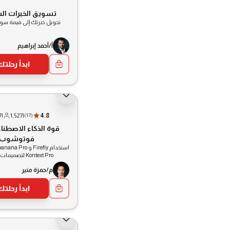
تسويق الخبرات ا
تحويل خبرتك إلى قيمة سو
أ/أحمد إبراهيم
ابدأ رحلتك
7
|
1,527
|
4.8
(
17
)
قوة الذكاء الاصطنا
فوتوشوب
Kontext Pro لتصميمات احترافية
م/حمزة منير
ابدأ رحلتك