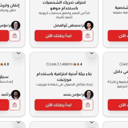
احتراف تحريك الشخصيات
إتقان وايرش
لشخصية
باستخدام موهو
تحليل ومراقب
قية حقيقية
ابدأ من الصفر واصنع شخصيات كرتونية
نابضة بالحياة
م/مصطفى أبوالفضل
م/مؤمن
 الآن
ابدأ رحلتك الآن
4.8
3:24
|
1,490
|
4.4
4:0
(
18
)
عي داخل
بناء بيئة أمنية احترافية باستخدام
سيلز 
فورتينت
إنشاء سيلز
استخدام Firefly و Nano banana Pro و FLUX
إعداد متكامل للحصول على شهادة فورتينت
م/مؤمن محمد
م/أحمد 
 الآن
ابدأ رحلتك الآن