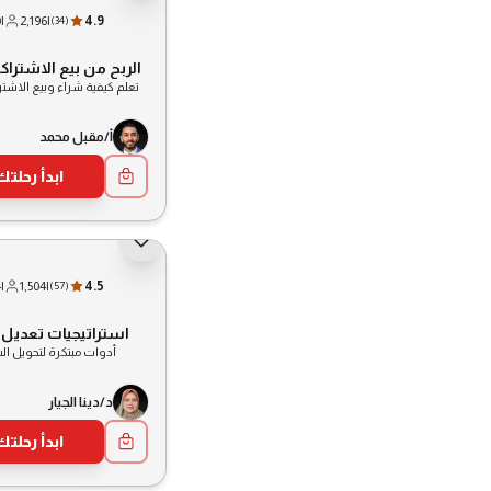
0
|
2,196
|
4.9
(
34
)
الربح من بيع الاشتراك
تعلم كيفية شراء وبيع الاشتر
أ/مقبل محمد
ابدأ رحلتك
4
|
1,504
|
4.5
(
57
)
استراتيجيات تعديل
أدوات مبتكرة لتحويل ا
د/دينا الجيار
ابدأ رحلتك