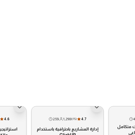
جديد
جديد
4.6
2:55
|
1,290
|
4.7
4
(
15
)
ات متكامل
إدارة المشاريع باحترافية باستخدام
استراتيجي
اعي
ClickUP
والكا