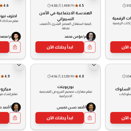
4.6
4:38
|
1,493
|
4.5
3:1
(
15
)
الهندسة الاجتماعية في الأمن
احترف نيوت
ات الرقمية
السيبراني
تعلم محاكاة ا
اكات الرقمية
كيفية استغلال العنصر البشري كأضعف
نقطة
م/مؤمن محمد
م/مصطف
 الآن
ابدأ رحلتك الآن
4.9
4:16
|
3,128
|
4.8
3:5
)
(
50
)
بوربوينت
 السلوك
ميكرو
تعلم مهارات تصميم العروض التقديمية
لسلوكيات
تعلم إنشاء قوا
الاحترافية
أ/أحمد حسن خميس
أ/أحمد
 الآن
ابدأ رحلتك الآن