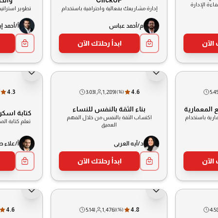
فاءة الإدارة
إدارة مشاريعك بفعالية واحترافية باستخدام
تطوير استراتي
م/أحمد عباس
أ/أحمد إ
 الآن
ابدأ رحلتك الآن
4.3
3:03
|
1,289
|
4.6
5:4
(
16
)
ع المعمارية
بناء الثقة بالنفس للنساء
كتابة اسكر
ارية باستخدام
اكتساب الثقة بالنفس من خلال الفهم
تعلم كتابة الم
العميق
د/آيه العربى
أ/علاء ص
 الآن
ابدأ رحلتك الآن
4.6
5:14
|
1,476
|
4.8
4:5
(
16
)