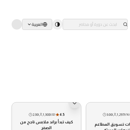
العربية
2:30
|
1,308
|
4.5
3:00
|
1,297
|
(
32
)
(
16
)
كيف تبدأ براند ملابس ناجح من
ات تسويق المطاعم
الصفر
فيهات الحديثة