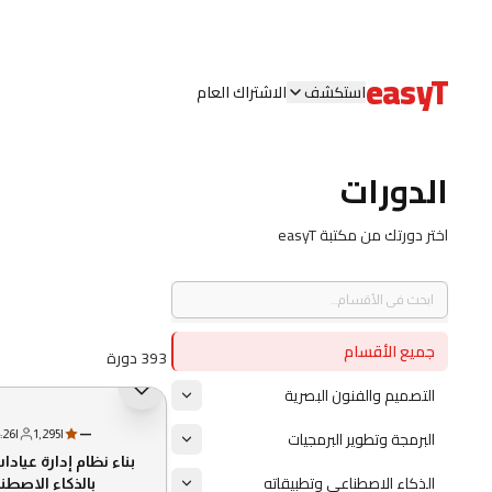
easyT
استكشف
الاشتراك العام
الدورات
اختر دورتك من مكتبة easyT
جميع الأقسام
393 دورة
التصميم والفنون البصرية
جديد
البرمجة وتطوير البرمجيات
:26
|
1,295
|
—
بناء نظام إدارة عياد
الذكاء الاصطناعى وتطبيقاته
بالذكاء الاصطن