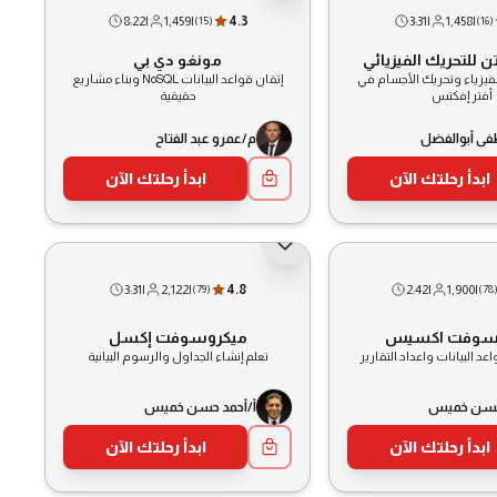
8:22
|
1,459
|
4.3
3:31
|
1,458
|
(
15
)
(
16
)
ن للتحريك الفيزيائي
مونغو دي بي
لفيزياء وتحريك الأجسام في
إتقان قواعد البيانات NoSQL وبناء مشاريع
أفتر إفكتس
حقيقية
ى أبوالفضل
م/عمرو عبد الفتاح
ابدأ رحلتك الآن
ابدأ رحلتك الآن
3:31
|
2,122
|
4.8
2:42
|
1,900
|
(
79
)
(
78
سوفت اكسيس
ميكروسوفت إكسل
عد البيانات واعداد التقارير
تعلم إنشاء الجداول والرسوم البيانية
 حسن خميس
أ/أحمد حسن خميس
ابدأ رحلتك الآن
ابدأ رحلتك الآن