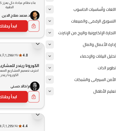
بناء نظام عيادة ذكي يعزز ك
الطبية
اللغات وأساسيات الحاسوب
د.محمد صلاح الدين
التسويق الرقمى والمبيعات
ابدأ رحلتك
التجارة الإلكترونية والربح من الإنترنت
إدارة الأعمال والمال
تحليل البيانات والإحصاء
5
|
1,296
|
4.8
(
15
)
الكورونا ريندر للمشاري
تطوير الذات
احترف تصميم المشاريع المعم
الكورونا ريندر
الأمن السيبرانى والشبكات
م/خالد حسني
تعليم الأطفال
ابدأ رحلتك
8
|
1,295
|
4.4
(
16
)