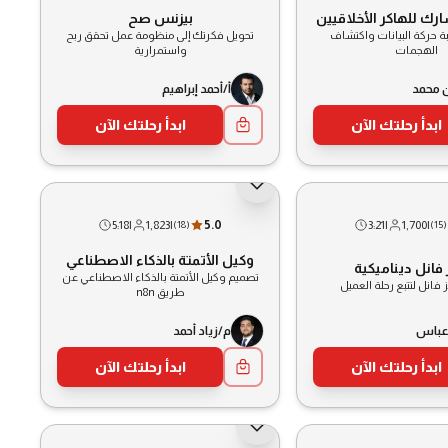
ارك للهاكر الأخلاقيين
بيزنس صح
ة حركة البيانات واكتشاف
تحويل فكرتك إلى منظومة عمل تحقق ربح
الهجمات
واستمرارية
 محمد
أ/أحمد إبراهيم
ابدأ رحلتك الآن
ابدأ رحلتك الآن
5:18
|
1,823
|
5.0
3:21
|
1,700
|
(
18
)
(
15
)
وكيل الأتمتة بالذكاء الاصطناعي
فانل ديناميكية
تصميم وكيل الأتمتة بالذكاء الاصطناعي عن
 فانل لتتبع رحلة العميل
طريق n8n
عباس
م/زياد أحمد
ابدأ رحلتك الآن
ابدأ رحلتك الآن