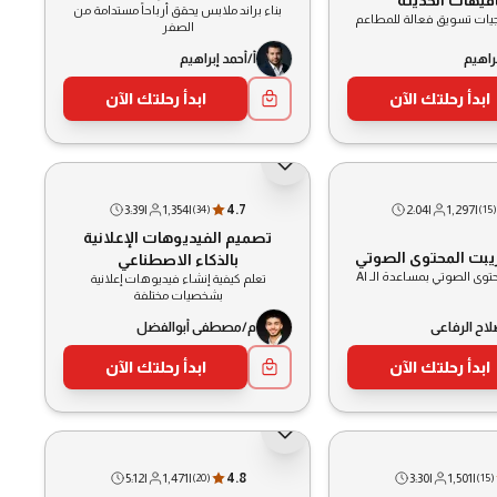
بناء براند ملابس يحقق أرباحاً مستدامة من
جيات تسويق فعالة للمطاعم
الصفر
براهيم
أ/أحمد إبراهيم
ابدأ رحلتك الآن
ابدأ رحلتك الآن
3:39
|
1,354
|
4.7
2:04
|
1,297
|
(
34
)
(
15
)
تصميم الفيديوهات الإعلانية
يبت المحتوى الصوتي
بالذكاء الاصطناعي
حتوى الصوتي بمساعدة الـ AI
تعلم كيفية إنشاء فيديوهات إعلانية
بشخصيات مختلفة
لاح الرفاعي
م/مصطفى أبوالفضل
ابدأ رحلتك الآن
ابدأ رحلتك الآن
5:12
|
1,471
|
4.8
3:30
|
1,501
|
(
20
)
(
15
)